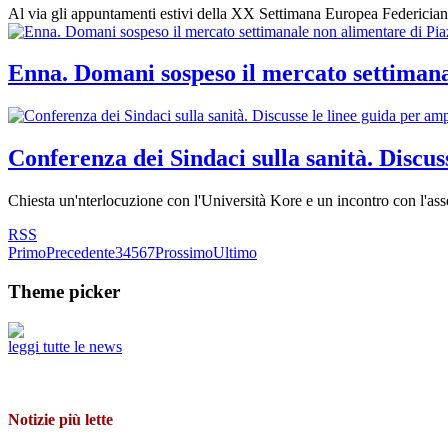
Al via gli appuntamenti estivi della XX Settimana Europea Federicia
Enna. Domani sospeso il mercato settiman
Conferenza dei Sindaci sulla sanità. Discus
Chiesta un'nterlocuzione con l'Università Kore e un incontro con l'ass
RSS
Primo
Precedente
3
4
5
6
7
Prossimo
Ultimo
Theme picker
leggi tutte le news
Notizie più lette