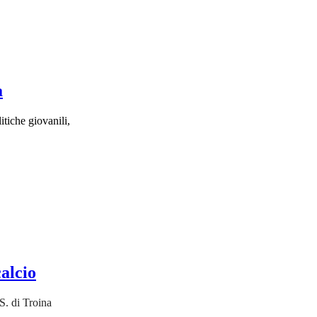
a
tiche giovanili,
calcio
S. di Troina