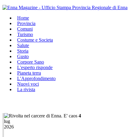
Home
Provincia
Comuni
Turismo
Costume e Societa
Salute
Storia
Gusto
Corpore Sano
L'esperto risponde
Pianeta terra
L'Approfondimento
Nuovi voci
La rivista
4
lug
2026