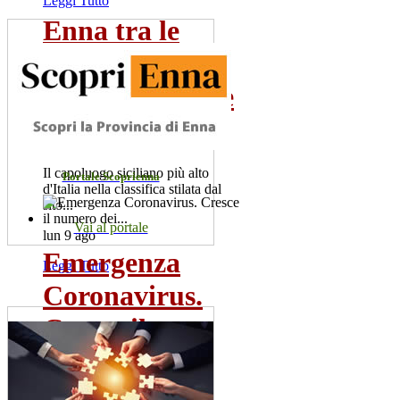
Leggi Tutto
Enna tra le
città d'Italia
poco conosciute
da...
Il capoluogo siciliano più alto
Portale Scoprienna
d'Italia nella classifica stilata dal
sito...
Vai al portale
lun 9 ago
Emergenza
Leggi Tutto
Coronavirus.
Cresce il
numero dei...