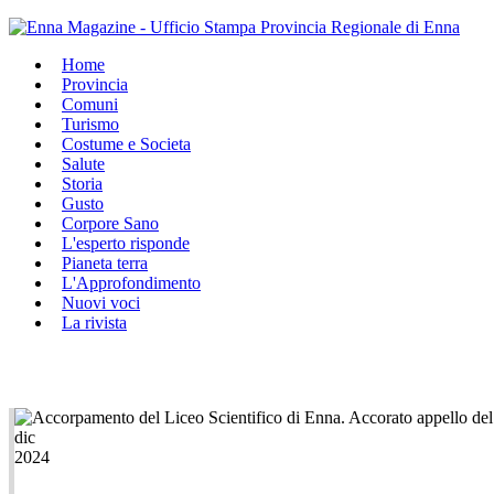
Home
Provincia
Comuni
Turismo
Costume e Societa
Salute
Storia
Gusto
Corpore Sano
L'esperto risponde
Pianeta terra
L'Approfondimento
Nuovi voci
La rivista
dic
2024