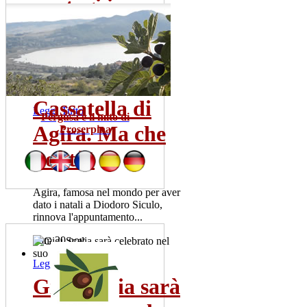
contagi in...
Sono una trentina gia' i tamponi
risultati positivi. La meta' dei
pazienti ricoverata...
mer 22 lug
Cassatella di
Leggi Tutto
Pergusa e il mito di
Agira. Ma che
Proserpina
bontà!
Agira, famosa nel mondo per aver
dato i natali a Diodoro Siculo,
rinnova l'appuntamento...
dom 20 nov
Leggi Tutto
Gigi Scalia sarà