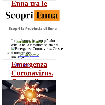
Enna tra le
città d'Italia
poco conosciute
da...
Il capoluogo siciliano più alto
Portale Scoprienna
d'Italia nella classifica stilata dal
sito...
Vai al portale
lun 9 ago
Emergenza
Leggi Tutto
Coronavirus.
Cresce il
numero dei...
Sono 60 i positivi. Il sindaco,