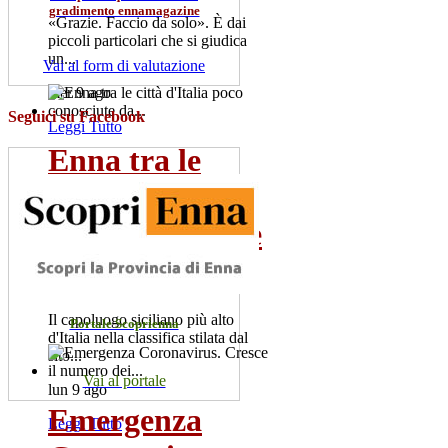
gradimento ennamagazine
«Grazie. Faccio da solo». È dai
piccoli particolari che si giudica
un...
Vai al form di valutazione
mer 9 ago
Seguici su Facebook
Leggi Tutto
Enna tra le
città d'Italia
poco conosciute
da...
Il capoluogo siciliano più alto
Portale Scoprienna
d'Italia nella classifica stilata dal
sito...
Vai al portale
lun 9 ago
Emergenza
Leggi Tutto