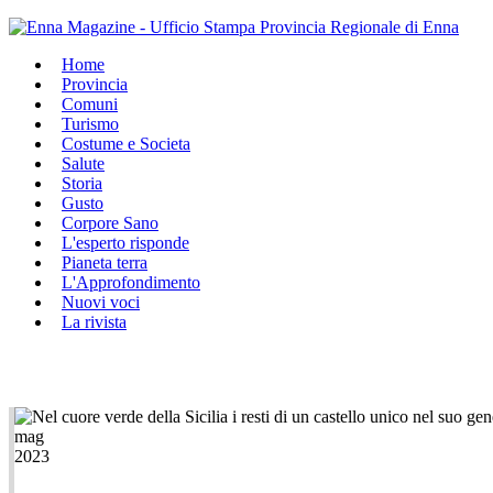
Home
Provincia
Comuni
Turismo
Costume e Societa
Salute
Storia
Gusto
Corpore Sano
L'esperto risponde
Pianeta terra
L'Approfondimento
Nuovi voci
La rivista
mag
2023