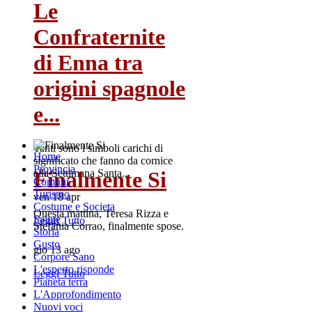
Le
Confraternite
di Enna tra
origini spagnole
e...
Tanti sono i simboli carichi di
Home
significato che fanno da cornice
Provincia
Finalmente Si
alla Settimana Santa...
Comuni
Turismo
ven 18 apr
Costume e Societa
Questa mattina, Teresa Rizza e
Salute
Leggi Tutto
Stefania Corrao, finalmente spose.
Storia
Gusto
gio 13 ago
Corpore Sano
L'esperto risponde
Leggi Tutto
Pianeta terra
L'Approfondimento
Nuovi voci