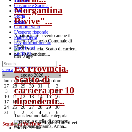
Turismo
Costume e Societa
Morgantina
Salute
Storia
Rivive"...
Gusto
Corpore Sano
L'esperto risponde
A patrocinare l'evento anche il
Pianeta terra
Libero Consorzio Comunale di
L'Approfondimento
Enna
Nuovi voci
La rivista
mer 5 ago
Ex Provincia.
Leggi Tutto
Cerca
«
agosto 2026
»
Scatto di
lun
mar
mer
gio
ven
sab
dom
27
28
29
30
31
1
2
carriera per 10
3
4
5
6
7
8
9
10
11
12
13
14
15
16
dipendenti...
17
18
19
20
21
22
23
24
25
26
27
28
29
30
31
1
2
3
4
5
6
Transiteranno dalla categoria
operatori a quella di operatori
Seguici su YouTube
esperti Anna Manna, Anna...