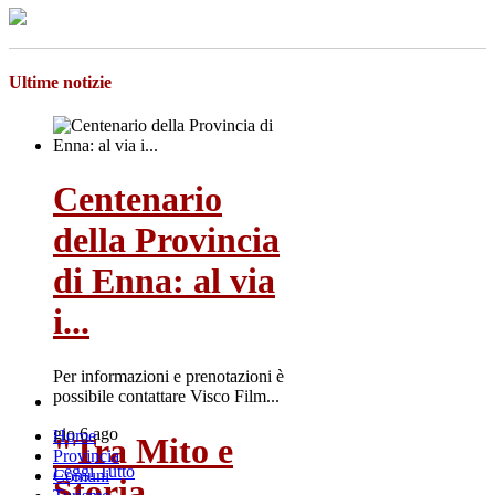
Ultime notizie
Centenario
della Provincia
di Enna: al via
i...
Per informazioni e prenotazioni è
possibile contattare Visco Film...
gio 6 ago
Home
"Tra Mito e
Provincia
Leggi Tutto
Comuni
Storia...