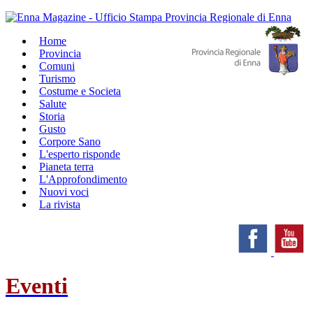
Home
Provincia
Comuni
Turismo
Costume e Societa
Salute
Storia
Gusto
Corpore Sano
L'esperto risponde
Pianeta terra
L'Approfondimento
Nuovi voci
La rivista
Eventi