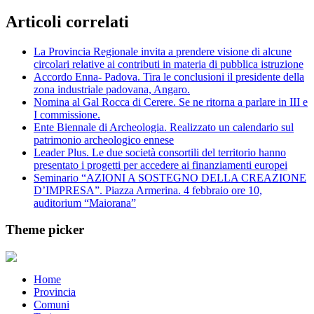
Articoli correlati
La Provincia Regionale invita a prendere visione di alcune
circolari relative ai contributi in materia di pubblica istruzione
Accordo Enna- Padova. Tira le conclusioni il presidente della
zona industriale padovana, Angaro.
Nomina al Gal Rocca di Cerere. Se ne ritorna a parlare in III e
I commissione.
Ente Biennale di Archeologia. Realizzato un calendario sul
patrimonio archeologico ennese
Leader Plus. Le due società consortili del territorio hanno
presentato i progetti per accedere ai finanziamenti europei
Seminario “AZIONI A SOSTEGNO DELLA CREAZIONE
D’IMPRESA”. Piazza Armerina. 4 febbraio ore 10,
auditorium “Maiorana”
Theme picker
Home
Provincia
Comuni