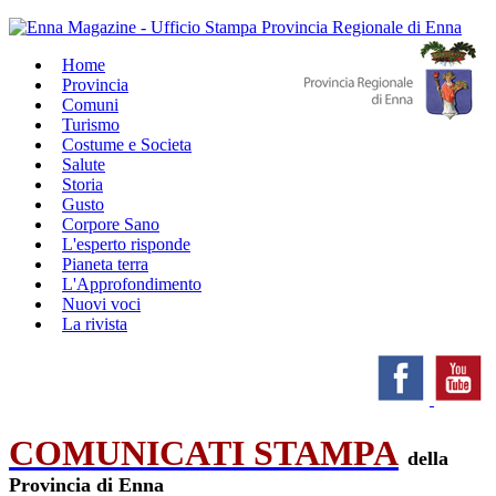
Home
Provincia
Comuni
Turismo
Costume e Societa
Salute
Storia
Gusto
Corpore Sano
L'esperto risponde
Pianeta terra
L'Approfondimento
Nuovi voci
La rivista
COMUNICATI STAMPA
della
Provincia di Enna