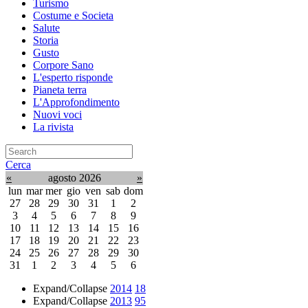
Turismo
Costume e Societa
Salute
Storia
Gusto
Corpore Sano
L'esperto risponde
Pianeta terra
L'Approfondimento
Nuovi voci
La rivista
Cerca
«
agosto 2026
»
lun
mar
mer
gio
ven
sab
dom
27
28
29
30
31
1
2
3
4
5
6
7
8
9
10
11
12
13
14
15
16
17
18
19
20
21
22
23
24
25
26
27
28
29
30
31
1
2
3
4
5
6
Expand/Collapse
2014
18
Expand/Collapse
2013
95