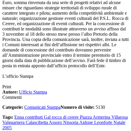
Euro, somma rinvenuta da una serie di progetti relativi ad alcune
misure che riguardano strategie territoriali di sviluppo rurale di
carattere integrato e pilota; aumento della competitività ambientale e
naturale; organizzazione gestione eventi culturali del P.S.L. Rocca di
Cerere, ed organizzazione di eventi culturali. Per la concessione di
contributi le modalità sono illustrate attraverso un avviso affisso dal
3 novembre al 18 dello stesso mese presso l’albo Pretorio della
Provincia. Una copia della comunicazione sarà, inoltre, inviata a tutti
i Comuni interessati ai fini dell‘affissione nei rispettivi albi. Le
domande di concessione del contributo dovranno pervenire
all’Amministrazione provinciale entro il termine perentorio di 15
giorni dalla data di pubblicazione dell’avviso. Farà fede il timbro di
posta in entrata apposto dall’ufficio protocollo dell’Ente.
L’ufficio Stampa
Print
Autore:
Ufficio Stampa
Commenti
Categorie:
Comunicati Stampa
Numero di visite:
5130
Tags:
Enna
contributi
Gal rocca di cerere
Piazza Armerina
Villarosa
Valguarnera
Calascibetta
Assoro
Nissoria
Aidone
Leonforte
Natale
2005