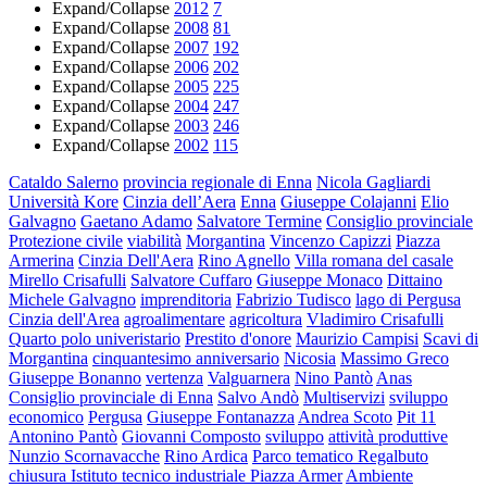
Expand/Collapse
2012
7
Expand/Collapse
2008
81
Expand/Collapse
2007
192
Expand/Collapse
2006
202
Expand/Collapse
2005
225
Expand/Collapse
2004
247
Expand/Collapse
2003
246
Expand/Collapse
2002
115
Cataldo Salerno
provincia regionale di Enna
Nicola Gagliardi
Università Kore
Cinzia dell’Aera
Enna
Giuseppe Colajanni
Elio
Galvagno
Gaetano Adamo
Salvatore Termine
Consiglio provinciale
Protezione civile
viabilità
Morgantina
Vincenzo Capizzi
Piazza
Armerina
Cinzia Dell'Aera
Rino Agnello
Villa romana del casale
Mirello Crisafulli
Salvatore Cuffaro
Giuseppe Monaco
Dittaino
Michele Galvagno
imprenditoria
Fabrizio Tudisco
lago di Pergusa
Cinzia dell'Area
agroalimentare
agricoltura
Vladimiro Crisafulli
Quarto polo univeristario
Prestito d'onore
Maurizio Campisi
Scavi di
Morgantina
cinquantesimo anniversario
Nicosia
Massimo Greco
Giuseppe Bonanno
vertenza
Valguarnera
Nino Pantò
Anas
Consiglio provinciale di Enna
Salvo Andò
Multiservizi
sviluppo
economico
Pergusa
Giuseppe Fontanazza
Andrea Scoto
Pit 11
Antonino Pantò
Giovanni Composto
sviluppo
attività produttive
Nunzio Scornavacche
Rino Ardica
Parco tematico Regalbuto
chiusura Istituto tecnico industriale Piazza Armer
Ambiente