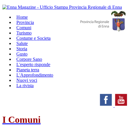
Home
Provincia
Comuni
Turismo
Costume e Societa
Salute
Storia
Gusto
Corpore Sano
L'esperto risponde
Pianeta terra
L'Approfondimento
Nuovi voci
La rivista
I Comuni