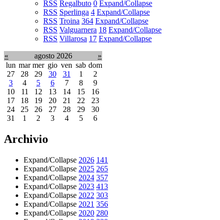
RSS
Regalbuto
0
Expand/Collapse
RSS
Sperlinga
4
Expand/Collapse
RSS
Troina
364
Expand/Collapse
RSS
Valguarnera
18
Expand/Collapse
RSS
Villarosa
17
Expand/Collapse
«
agosto 2026
»
lun
mar
mer
gio
ven
sab
dom
27
28
29
30
31
1
2
3
4
5
6
7
8
9
10
11
12
13
14
15
16
17
18
19
20
21
22
23
24
25
26
27
28
29
30
31
1
2
3
4
5
6
Archivio
Expand/Collapse
2026
141
Expand/Collapse
2025
265
Expand/Collapse
2024
357
Expand/Collapse
2023
413
Expand/Collapse
2022
303
Expand/Collapse
2021
356
Expand/Collapse
2020
280