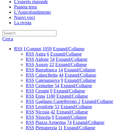
L'esperto risponde
Pianeta terra
L'Approfondimento
Nuovi voci
La rivista
Cerca
RSS
I Comuni
1959
Expand/Collapse
RSS
Agira
6
Expand/Collapse
RSS
Aidone
54
Expand/Collapse
RSS
Assoro
22
Expand/Collapse
RSS
Barrafranca
14
Expand/Collapse
RSS
Calascibetta
44
Expand/Collapse
RSS
Catenanuova
9
Expand/Collapse
RSS
Centuripe
54
Expand/Collapse
RSS
Cerami
0
Expand/Collapse
RSS
Enna
1180
Expand/Collapse
RSS
Gagliano Castelferrato
2
Expand/Collapse
RSS
Leonforte
53
Expand/Collapse
RSS
Nicosia
42
Expand/Collapse
RSS
Nissoria
0
Expand/Collapse
RSS
Piazza Armerina
74
Expand/Collapse
RSS
Pietraperzia
11
Expand/Collapse