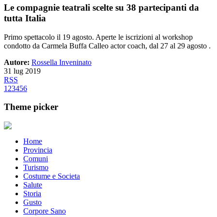
Le compagnie teatrali scelte su 38 partecipanti da
tutta Italia
Primo spettacolo il 19 agosto. Aperte le iscrizioni al workshop
condotto da Carmela Buffa Calleo actor coach, dal 27 al 29 agosto .
Autore:
Rossella Inveninato
31 lug 2019
RSS
1
2
3
4
5
6
Theme picker
Home
Provincia
Comuni
Turismo
Costume e Societa
Salute
Storia
Gusto
Corpore Sano