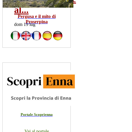
al...
Pergusa e il mito di
Proserpina
dom 19 lug
Leggi Tutto
Portale Scoprienna
Vai al portale