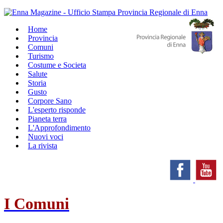
Home
Provincia
Comuni
Turismo
Costume e Societa
Salute
Storia
Gusto
Corpore Sano
L'esperto risponde
Pianeta terra
L'Approfondimento
Nuovi voci
La rivista
I Comuni