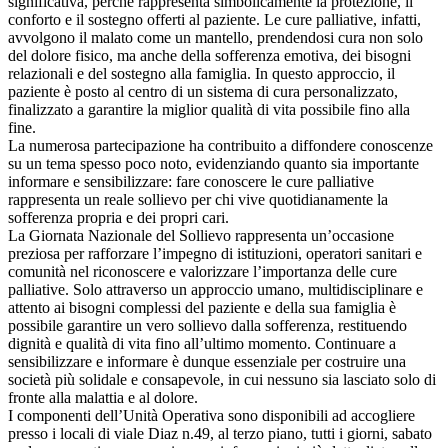
significativa, perché rappresenta simbolicamente la protezione, il
conforto e il sostegno offerti al paziente. Le cure palliative, infatti,
avvolgono il malato come un mantello, prendendosi cura non solo
del dolore fisico, ma anche della sofferenza emotiva, dei bisogni
relazionali e del sostegno alla famiglia. In questo approccio, il
paziente è posto al centro di un sistema di cura personalizzato,
finalizzato a garantire la miglior qualità di vita possibile fino alla
fine.
La numerosa partecipazione ha contribuito a diffondere conoscenze
su un tema spesso poco noto, evidenziando quanto sia importante
informare e sensibilizzare: fare conoscere le cure palliative
rappresenta un reale sollievo per chi vive quotidianamente la
sofferenza propria e dei propri cari.
La Giornata Nazionale del Sollievo rappresenta un’occasione
preziosa per rafforzare l’impegno di istituzioni, operatori sanitari e
comunità nel riconoscere e valorizzare l’importanza delle cure
palliative. Solo attraverso un approccio umano, multidisciplinare e
attento ai bisogni complessi del paziente e della sua famiglia è
possibile garantire un vero sollievo dalla sofferenza, restituendo
dignità e qualità di vita fino all’ultimo momento. Continuare a
sensibilizzare e informare è dunque essenziale per costruire una
società più solidale e consapevole, in cui nessuno sia lasciato solo di
fronte alla malattia e al dolore.
I componenti dell’Unità Operativa sono disponibili ad accogliere
presso i locali di viale Diaz n.49, al terzo piano, tutti i giorni, sabato