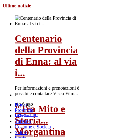
Ultime notizie
Centenario
della Provincia
di Enna: al via
i...
Per informazioni e prenotazioni è
possibile contattare Visco Film...
gio 6 ago
Home
"Tra Mito e
Provincia
Leggi Tutto
Comuni
Storia...
Turismo
Costume e Societa
Morgantina
Salute
Storia