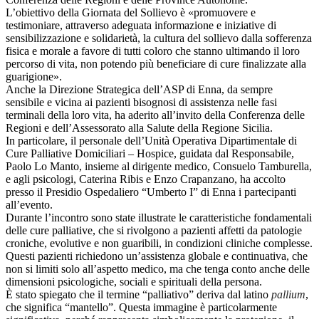
L’obiettivo della Giornata del Sollievo è «promuovere e
testimoniare, attraverso adeguata informazione e iniziative di
sensibilizzazione e solidarietà, la cultura del sollievo dalla sofferenza
fisica e morale a favore di tutti coloro che stanno ultimando il loro
percorso di vita, non potendo più beneficiare di cure finalizzate alla
guarigione».
Anche la Direzione Strategica dell’ASP di Enna, da sempre
sensibile e vicina ai pazienti bisognosi di assistenza nelle fasi
terminali della loro vita, ha aderito all’invito della Conferenza delle
Regioni e dell’Assessorato alla Salute della Regione Sicilia.
In particolare, il personale dell’Unità Operativa Dipartimentale di
Cure Palliative Domiciliari – Hospice, guidata dal Responsabile,
Paolo Lo Manto, insieme al dirigente medico, Consuelo Tamburella,
e agli psicologi, Caterina Ribis e Enzo Crapanzano, ha accolto
presso il Presidio Ospedaliero “Umberto I” di Enna i partecipanti
all’evento.
Durante l’incontro sono state illustrate le caratteristiche fondamentali
delle cure palliative, che si rivolgono a pazienti affetti da patologie
croniche, evolutive e non guaribili, in condizioni cliniche complesse.
Questi pazienti richiedono un’assistenza globale e continuativa, che
non si limiti solo all’aspetto medico, ma che tenga conto anche delle
dimensioni psicologiche, sociali e spirituali della persona.
È stato spiegato che il termine “palliativo” deriva dal latino
pallium
,
che significa “mantello”. Questa immagine è particolarmente