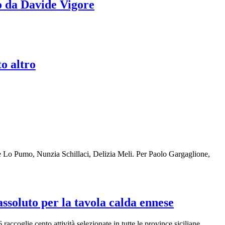
to da Davide Vigore
o altro
e Lo Pumo, Nunzia Schillaci, Delizia Meli. Per Paolo Gargaglione,
ssoluto per la tavola calda ennese
accoglie cento attività selezionate in tutte le province siciliane