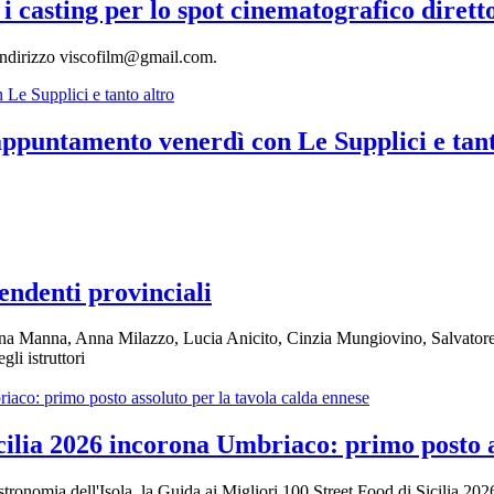
 i casting per lo spot cinematografico diret
indirizzo
viscofilm@gmail.com
.
appuntamento venerdì con Le Supplici e tant
endenti provinciali
i Anna Manna, Anna Milazzo, Lucia Anicito, Cinzia Mungiovino, Salvator
li istruttori
cilia 2026 incorona Umbriaco: primo posto a
tronomia dell'Isola, la Guida ai Migliori 100 Street Food di Sicilia 2026 r