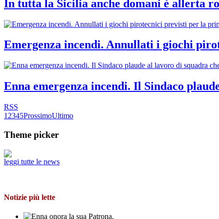
In tutta la Sicilia anche domani è allerta r
Emergenza incendi. Annullati i giochi pirot
Enna emergenza incendi. Il Sindaco plaude 
RSS
1
2
3
4
5
Prossimo
Ultimo
Theme picker
leggi tutte le news
Notizie più lette