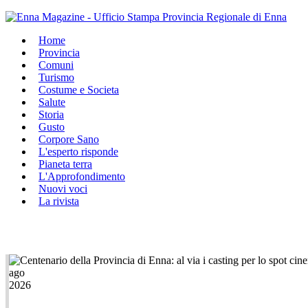
Home
Provincia
Comuni
Turismo
Costume e Societa
Salute
Storia
Gusto
Corpore Sano
L'esperto risponde
Pianeta terra
L'Approfondimento
Nuovi voci
La rivista
ago
2026