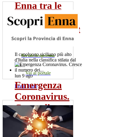
Enna tra le
città d'Italia
poco conosciute
da...
Il capoluogo siciliano più alto
Portale Scoprienna
d'Italia nella classifica stilata dal
sito...
Vai al portale
lun 9 ago
Emergenza
Leggi Tutto
Coronavirus.
Cresce il
numero dei...
Sono 60 i positivi. Il sindaco,